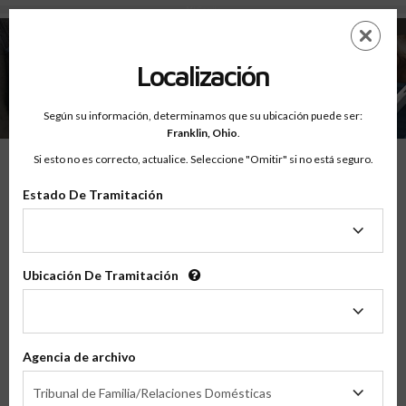
Mi Carrito
Saltar
ES
EN
al
contenido
Localización
principal
Según su información, determinamos que su ubicación puede ser:
Franklin,
Ohio
.
Mi Carrito
Si esto no es correcto, actualice. Seleccione "Omitir" si no está seguro.
Estado De Tramitación
Aviso:
El Carrito está vacío
Estado
VER TODAS LAS CLASES
De
Tramitación
Ubicación De Tramitación
Ubicación
De
Tramitación
Agencia de archivo
Agencia
Tribunal de Familia/Relaciones Domésticas
de