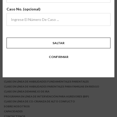
archivo
Caso No. (opcional)
(866) 504-2883
Escríbenos
SALTAR
CONFIRMAR
CLASE EN LÍNEA DE HABILIDADES FUNDAMENTALES PARENTALES
CLASE EN LÍNEA DE HABILIDADES PARENTALES PARA FAMILIAS EN RIESGO
CLASE EN LÍNEA DEMANEJO DE IRA
PROGRAMA EN LÍNEA DE INTERVENCIÓN PARA AGRESORES (BIP)
CLASE EN LÍNEA DE CO-CRIANZA DE ALTO CONFLICTO
SOBRE NOSOTROS
CAPACIDADES
CONTÁCTENOS