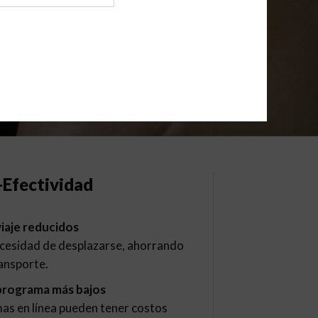
-Efectividad
iaje reducidos
necesidad de desplazarse, ahorrando
ransporte.
programa más bajos
as en línea pueden tener costos