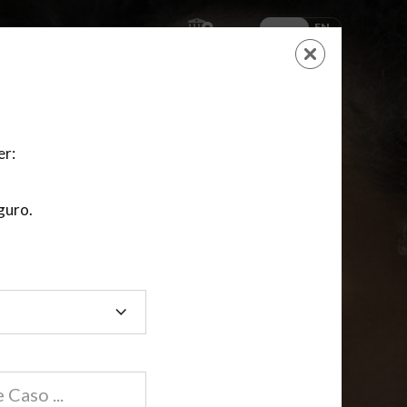
ES
EN
AYUDA
CARRITO
NUEVA CUENTA
LOGIN
er:
guro.