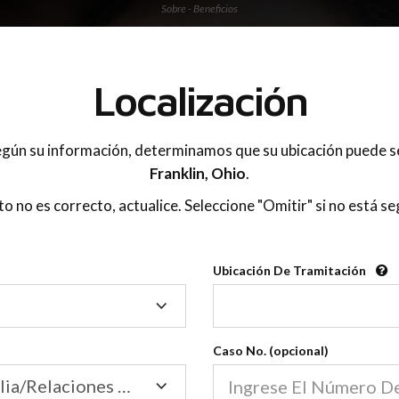
Sobre - Beneficios
Localización
gún su información, determinamos que su ubicación puede s
Franklin,
Ohio
.
sto no es correcto, actualice. Seleccione "Omitir" si no está se
Ubicación De Tramitación
Ubicación
De
Tramitación
Caso No. (opcional)
Tribunal de Familia/Relaciones Domésticas